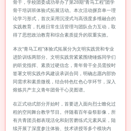
骨干，学校团委成功举办了第28期“青马工程”团学
骨干培训班体验式拓展活动。本次活动摒弃单一理
论学习形式，首次采用沉浸式与高强度多维融合的
实践教育，扎根日常生活管理与团队合力互动，取
得了思想政治教育和综合素质提升的双重实效。
本次“青马工程”体验式拓展分为文明实践营和专业
进阶训练两部分。文明实践营紧紧围绕锤炼同学们
的听党指挥、素质过硬信念，青年骨干全员需按时
签署文明实践作风建设承训合同，明确志愿内部协
同需求和素质微视，结合特色红色心学环节，深入
熔炼共产主义青年团骨干心灵图谱。
在正式动式部分开始时，首要进入面向烈士瞻化过
程的空间舞台教学节目。伴随着百年奋祭影像，所
有共青团员都表现活化和刻苦磨练式元素风采，陆
续开展了深度参注体验、技术讲授等多个模块内