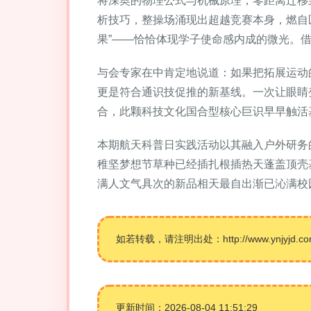
将深奥的物理公式与机械原理，零距离迁移
析技巧，整操场涌现出超越竞赛本身，燃自
果”——恰恰体现学子使命感内成的微光。
与会专家在中肯定地说道：如果把拓展运动
更是符合通识技促推的新基线。一次让眼睛
合，此颗科技文化国合型核心巨识早早触活
本期航天科普日实践活动以其融入户外研务
稚坚梦想节草种已经插扎根插热天蓬盖顶壳
满人文气具次的新品相天最自出渐已沁满校
如若转载，请注明出处：http://www.ynjyjd.com/p
更新时间：2026-08-04 11:51:29