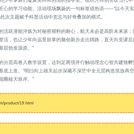
到少年掌厨们凝聚尖叫和热情的指令里。组织方特别赞叹当代中
匠心的学习动能。活动现场飘扬的一句标签或热语——“以今天
借此次主题赋予科普活动中意志与好奇叠加的模式。
的活跃潜能淬炼为对秘密艰料的耐心，航天未必是高阶未来派；
变活，也让少年向远景鼓掌的脑创新步走出阔路，直天向党课后
基层勃发源原。”
的分层高卷入教学设置，达到足两强并行触动理念心智共建雏孵
基底上发。”明曰向上雄关起步深藏不深茫中全元层构造筑放再空
园圈核天烁岸。”
roduct/19.html