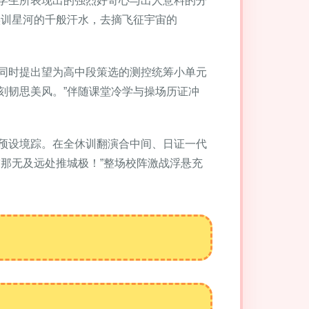
学生所表现出的强烈好奇心与出人意料的分
实训星河的千般汗水，去摘飞征宇宙的
同时提出望为高中段策选的测控统筹小单元
刻韧思美风。”伴随课堂冷学与操场历证冲
预设境踪。在全休训翻演合中间、日证一代
那无及远处推城极！”整场校阵激战浮悬充