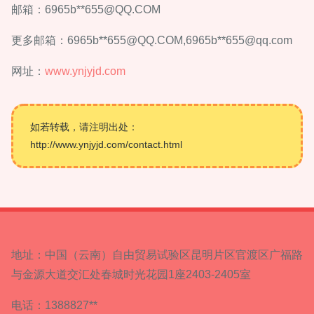
邮箱：6965b**
655@QQ.COM
更多邮箱：6965b**
655@QQ.COM
,6965b**
655@qq.com
网址：
www.ynjyjd.com
如若转载，请注明出处：
http://www.ynjyjd.com/contact.html
地址：中国（云南）自由贸易试验区昆明片区官渡区广福路
与金源大道交汇处春城时光花园1座2403-2405室
电话：1388827**